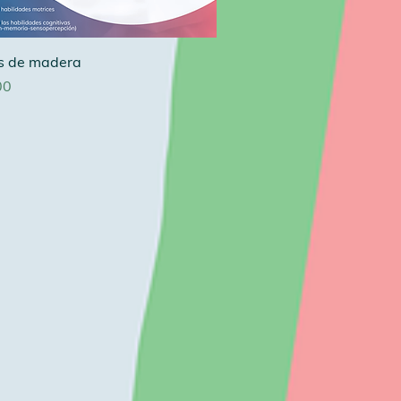
s de madera
00