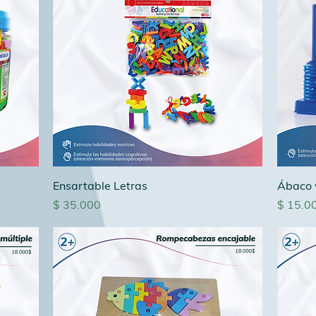
Ensartable Letras
Ábaco v
Precio
Precio
$ 35.000
$ 15.0