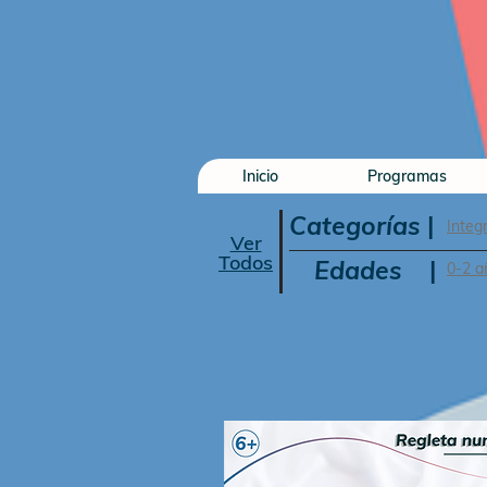
Inicio
Programas
Categorías
|
Integ
Ver
Todos
Edades
|
0-2 a