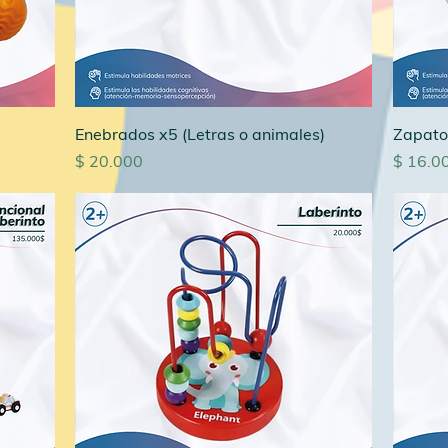
Enebrados x5 (Letras o animales)
Zapato
Precio
Precio
$ 20.000
$ 16.0