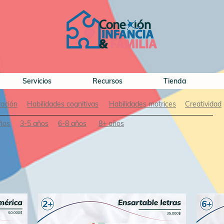
Servicios
Recursos
Tienda
ración
Habilidades cognitivas
Habilidades motrices
Creatividad
ños
3-5 años
6-8 años
8+ años