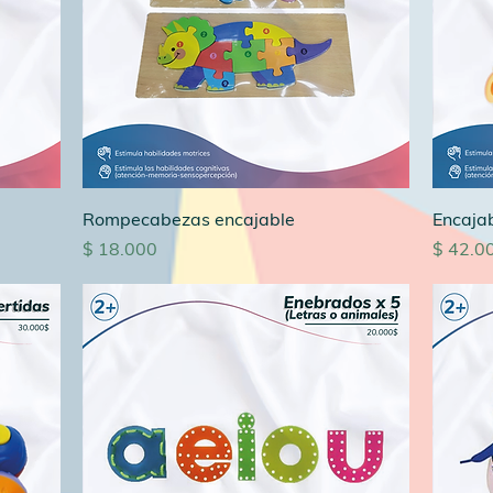
Rompecabezas encajable
Encaja
Precio
Precio
$ 18.000
$ 42.0