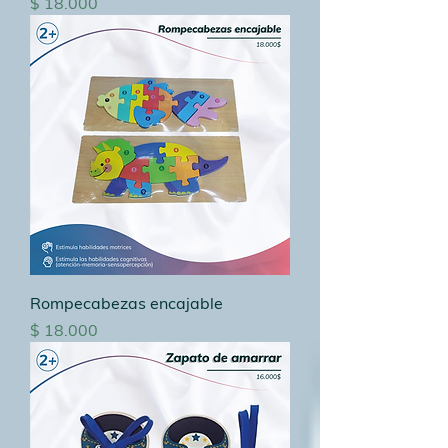
Precio
$ 18.000
Rompecabezas encajable
Precio
$ 18.000