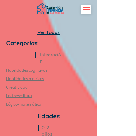
Ver Todos
Categorías
|
Integració
n
Habilidades cognitivas
Habilidades motrices
Creatividad
Lectoescritura
Lógico-matemática
Edades
|
0-2
años