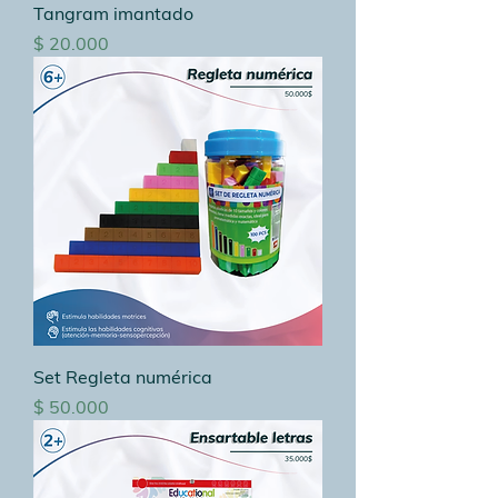
Tangram imantado
Precio
$ 20.000
Set Regleta numérica
Precio
$ 50.000