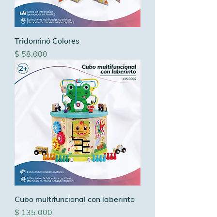
Tridominó Colores
Precio
$ 58.000
Cubo multifuncional con laberinto
Precio
$ 135.000