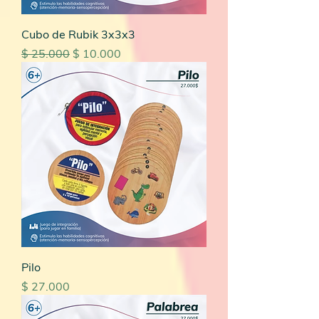
Cubo de Rubik 3x3x3
Precio
Precio de oferta
$ 25.000
$ 10.000
Pilo
Precio
$ 27.000